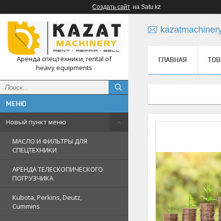
Создать сайт
на Satu.kz
kazatmachiner
Аренда спецтехники, rental of
ГЛАВНАЯ
ТОВ
heavy equipments
Новый пункт меню
МАСЛО И ФИЛЬТРЫ ДЛЯ
СПЕЦТЕХНИКИ
АРЕНДА ТЕЛЕСКОПИЧЕСКОГО
ПОГРУЗЧИКА
Kubota, Perkins, Deutz,
Cummins