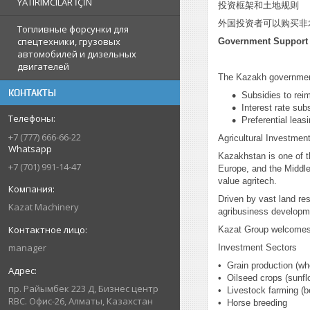
YATIRIMCILAR İÇİN
投资框架和土地规则
外国投资者可以购买非
Топливные форсунки для
спецтехники, грузовых
Government Support 
автомобилей и дизельных
двигателей
The Kazakh government 
КОНТАКТЫ
Subsidies to reim
Interest rate sub
Preferential lea
+7 (777) 666-66-22
Agricultural Investmen
Whatsapp
Kazakhstan is one of th
+7 (701) 991-14-47
Europe, and the Middl
value agritech.
Driven by vast land res
Kazat Machinery
agribusiness developme
Kazat Group welcomes in
manager
Investment Sectors
•⁠ ⁠Grain production (wh
•⁠ ⁠Oilseed crops (sunfl
пр. Райымбек 223 Д, Бизнес центр
•⁠ ⁠Livestock farming (b
RBC. Офис-26, Алматы, Казахстан
•⁠ ⁠Horse breeding