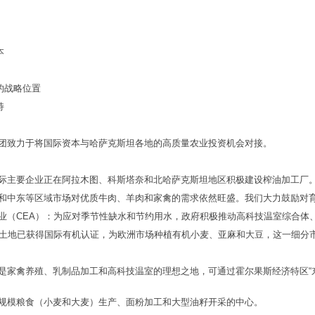
本
的战略位置
持
团致力于将国际资本与哈萨克斯坦各地的高质量农业投资机会对接。
际主要企业正在阿拉木图、科斯塔奈和北哈萨克斯坦地区积极建设榨油加工厂
和中东等区域市场对优质牛肉、羊肉和家禽的需求依然旺盛。我们大力鼓励对
业（CEA）：为应对季节性缺水和节约用水，政府积极推动高科技温室综合体
顷土地已获得国际有机认证，为欧洲市场种植有机小麦、亚麻和大豆，这一细分
是家禽养殖、乳制品加工和高科技温室的理想之地，可通过霍尔果斯经济特区“
规模粮食（小麦和大麦）生产、面粉加工和大型油籽开采的中心。