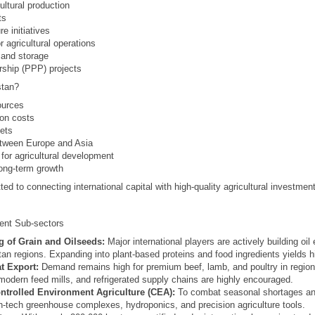
cultural production
ts
re initiatives
r agricultural operations
s and storage
ership (PPP) projects
stan?
sources
ion costs
kets
between Europe and Asia
 for agricultural development
 long-term growth
d to connecting international capital with high-quality agricultural investme
ment Sub-sectors
 of Grain and Oilseeds:
Major international players are actively building oi
n regions. Expanding into plant-based proteins and food ingredients yields 
t Export:
Demand remains high for premium beef, lamb, and poultry in region
modern feed mills, and refrigerated supply chains are highly encouraged.
ntrolled Environment Agriculture (CEA):
To combat seasonal shortages and
h-tech greenhouse complexes, hydroponics, and precision agriculture tools.