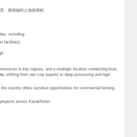
租赁，获得临时土地使用权。
lex, including:
facilities).
gh.
r resources in key regions, and a strategic location connecting Asia,
on,
shifting from raw crop exports to deep processing and high-
, the country offers lucrative opportunities for commercial farming,
al projects across Kazakhstan.