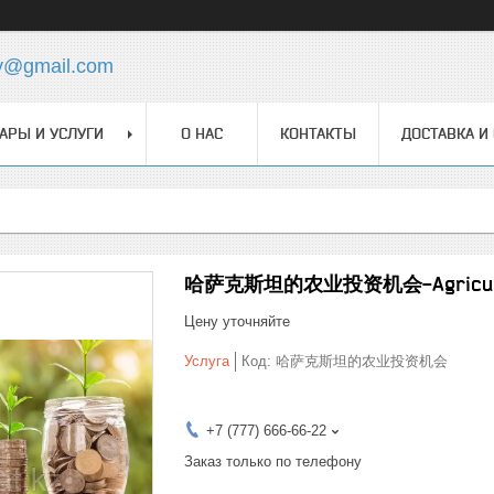
y@gmail.com
АРЫ И УСЛУГИ
О НАС
КОНТАКТЫ
ДОСТАВКА И
哈萨克斯坦的农业投资机会-Agricultural 
Цену уточняйте
Услуга
Код:
哈萨克斯坦的农业投资机会
+7 (777) 666-66-22
Заказ только по телефону