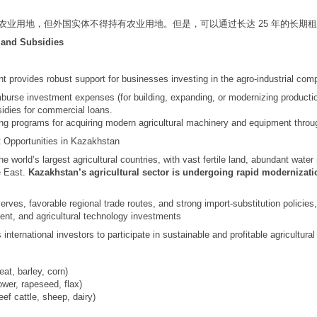
农业用地，但外国实体不得持有农业用地。但是，可以通过长达 25 年的长期
and Subsidies
provides robust support for businesses investing in the agro-industrial comp
burse investment expenses (for building, expanding, or modernizing production 
sidies for commercial loans.
sing programs for acquiring modern agricultural machinery and equipment throu
t Opportunities in Kazakhstan
e world’s largest agricultural countries, with vast fertile land, abundant wate
e East.
Kazakhstan’s agricultural sector is undergoing rapid modernizati
erves, favorable regional trade routes, and strong import-substitution policies
nt, and agricultural technology investments
ternational investors to participate in sustainable and profitable agricultur
eat, barley, corn)
ower, rapeseed, flax)
eef cattle, sheep, dairy)