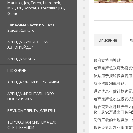
Manitou, Jcb, Terex, hidromek,
MST, MF, Bobcat, Caterpillar, JLG,
Genie
Запасные части по Dana
Spicer, Carraro
Описание
Х
АРЕНДА БУЛЬДОЗЕРА,
АВТОГРЕЙДЕР
АРЕНДА КРАНЫ
政府支持与补贴
哈萨克斯坦政府为投资
ШКВОРНИ
补贴用于报销投资费用
АРЕНДА МИНИПОГРУЗЧИКИ
商业贷款利率补贴。
通过优惠租赁计划购置
АРЕНДА ФРОНТАЛЬНОГО
ПОГРУЗЧИКА
哈萨克斯坦农业投资机
哈萨克斯坦是世界最大
РЕМКОМПЛЕКТЫ ДЛЯ ГБЦ
化，从农产品出口转向
凭借广袤的土地资源、
ТОРМОЗНАЯ СИСТЕМА ДЛЯ
СПЕЦТЕХНИКИ
哈萨克斯坦农业集团欢