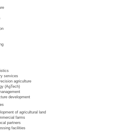
ure
n
ion
ing
istics
ery services
recision agriculture
logy (AgTech)
r management
ructure development
ies
elopment of agricultural land
ommercial farms
local partners
essing facilities