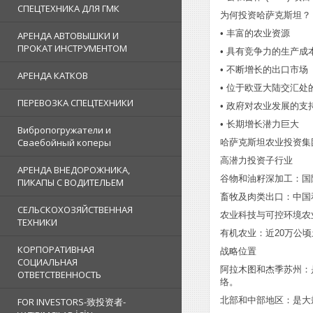
СПЕЦТЕХНИКА ДЛЯ ГМК
为何投资哈萨克斯坦？
• 丰富的农业资源
АРЕНДА АВТОВЫШКИ И
ПРОКАТ ИНСТРУМЕНТОМ
• 具有竞争力的生产成
• 不断增长的出口市场
АРЕНДА КАТКОВ
• 位于欧亚大陆交汇处
ПЕРЕВОЗКА СПЕЦТЕХНИКИ
• 政府对农业发展的支
• 长期增长潜力巨大
Вибропогружатели и
Сваебойный коперы
哈萨克斯坦农业投资集
高潜力投资子行业
АРЕНДА ВНЕДОРОЖНИКА,
谷物和油籽深加工：国
ПИКАПЫ С ВОДИТЕЛЬЕМ
畜牧及肉类出口：中国
СЕЛЬСКОХОЗЯЙСТВЕННАЯ
农业科技与可控环境农
ТЕХНИКИ
有机农业：近20万公
КОРПОРАТИВНАЯ
战略位置
СОЦИАЛЬНАЯ
阿拉木图和杰季苏州：
ОТВЕТСТВЕННОСТЬ
络。
北部和中部地区：是大
FOR INVESTORS-致投资者-