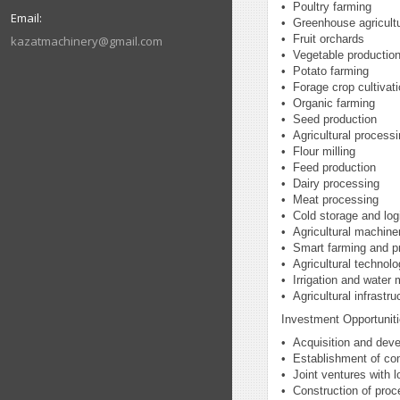
•⁠ ⁠Poultry farming
•⁠ ⁠Greenhouse agricult
•⁠ ⁠Fruit orchards
kazatmachinery@gmail.com
•⁠ ⁠Vegetable productio
•⁠ ⁠Potato farming
•⁠ ⁠Forage crop cultivat
•⁠ ⁠Organic farming
•⁠ ⁠Seed production
•⁠ ⁠Agricultural process
•⁠ ⁠Flour milling
•⁠ ⁠Feed production
•⁠ ⁠Dairy processing
•⁠ ⁠Meat processing
•⁠ ⁠Cold storage and log
•⁠ ⁠Agricultural machin
•⁠ ⁠Smart farming and p
•⁠ ⁠Agricultural techno
•⁠ ⁠Irrigation and wate
•⁠ ⁠Agricultural infrast
Investment Opportunit
•⁠ ⁠Acquisition and dev
•⁠ ⁠Establishment of c
•⁠ ⁠Joint ventures with 
•⁠ ⁠Construction of proc