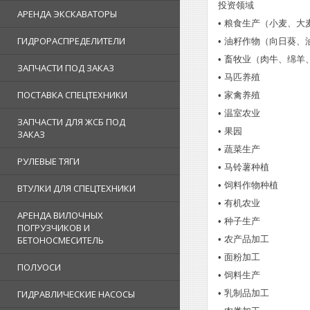
投资领域
АРЕНДА ЭКСКАВАТОРЫ
• 粮食生产（小麦、大
ГИДРОРАСПРЕДЕЛИТЕЛИ
• 油籽作物（向日葵
• 畜牧业（肉牛、绵羊
ЗАПЧАСТИ ПОД ЗАКАЗ
• 马匹养殖
ПОСТАВКА СПЕЦТЕХНИКИ
• 家禽养殖
• 温室农业
ЗАПЧАСТИ ДЛЯ ЖСБ ПОД
• 果园
ЗАКАЗ
• 蔬菜生产
РУЛЕВЫЕ ТЯГИ
• 马铃薯种植
• 饲料作物种植
ВТУЛКИ ДЛЯ СПЕЦТЕХНИКИ
• 有机农业
АРЕНДА ВИЛОЧНЫХ
• 种子生产
ПОГРУЗЧИКОВ И
• 农产品加工
БЕТОНОСМЕСИТЕЛЬ
• 面粉加工
ПОЛУОСИ
• 饲料生产
• 乳制品加工
ГИДРАВЛИЧЕСКИЕ НАСОСЫ