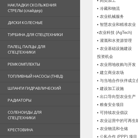
• 肉类加工
НАКЛАДКИ СКОЛЬЖЕНИЯ
• 冷藏和物流
СТРЕЛЫ (слайдер)
• 农业机械服务
ДИСКИ КОЛЕСНЫЕ
• 智慧农业和精准农业
•农业科技 (AgTech)
ТУРБИНА ДЛЯ СПЕЦТЕХНИКИ
• 灌溉和水资源管理
ПАЛЕЦ, ПАЛЦЫ ДЛЯ
• 农业基础设施建设
СПЕЦТЕХНИКИ
投资机会
РЕМКОМПЛЕКТЫ
• 农业用地收购与开发
• 建立商业农场
ТОПЛИВНЫЙ НАСОСЫ (ТНВД)
• 与当地合作伙伴成立
ШЛАНГИ ГИДРАВЛИЧЕСКИЙ
• 建设加工设施
• 出口导向型农业生产
РАДИАТОРЫ
• 粮食安全项目
СОЛЕНОИДЫ ДЛЯ
• 可持续农业倡议
СПЕЦТЕХНИКИ
• 农业运营中的可再生
• 农业物流和仓储
КРЕСТОВИНА
• 公私合作 (PPP) 项目