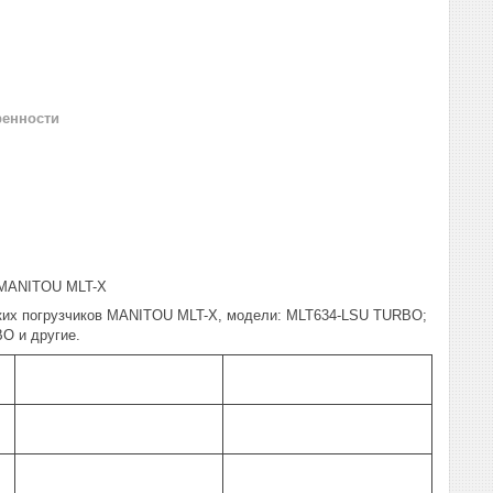
ренности
в MANITOU MLT-X
ских погрузчиков MANITOU MLT-X, модели: MLT634-LSU TURBO;
O и другие.