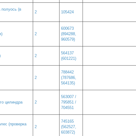
 полуось (в
2
105424
600673
я)
2
(894288,
960579)
564137
)
2
(601221)
788442
2
(787686,
564135)
563007 /
го цилиндра
2
795851 /
704551
745165
олес (проверка
2
(562527,
603872)