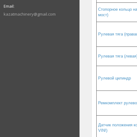
Стопорное кольцо на
kazatmachinery@gmail.com
мост)
Рулевая тяга (права
Рулевая тяга (левая
Рулевой цилиндр
Ремкомплект рулево
Датчик положения к
VIN!)