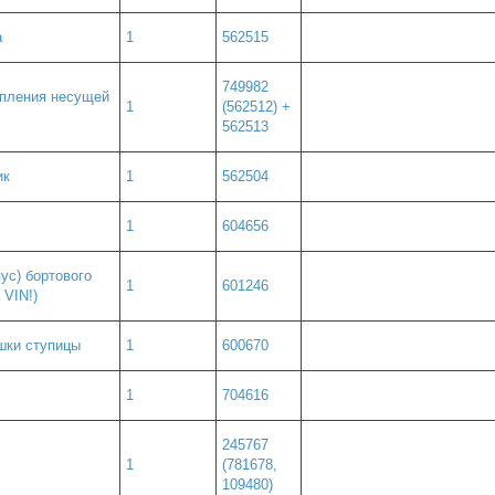
а
1
562515
749982
епления несущей
1
(562512) +
562513
ик
1
562504
1
604656
ус) бортового
1
601246
 VIN!)
шки ступицы
1
600670
1
704616
245767
1
(781678,
109480)