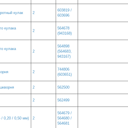
603819 /
оротный кулак
2
603696
го кулака
564678
2
(943168)
564898
го кулака
2
(564683,
943167)
744806
ворня
2
(603651)
шкворня
2
562500
2
562499
564679 /
/ 0,20 / 0,50 мм)
2
564680 /
564681