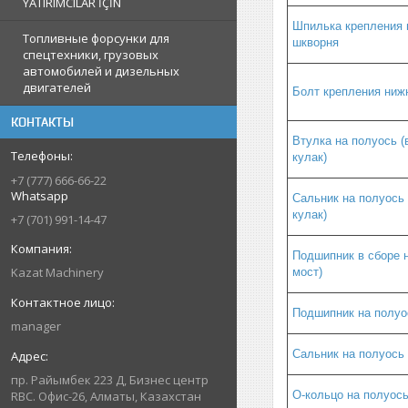
YATIRIMCILAR İÇİN
Шпилька крепления 
Топливные форсунки для
шкворня
спецтехники, грузовых
автомобилей и дизельных
двигателей
Болт крепления ниж
КОНТАКТЫ
Втулка на полуось (
кулак)
+7 (777) 666-66-22
Whatsapp
Сальник на полуось 
кулак)
+7 (701) 991-14-47
Подшипник в сборе н
Kazat Machinery
мост)
Подшипник на полуос
manager
Сальник на полуось 
пр. Райымбек 223 Д, Бизнес центр
О-кольцо на полуось
RBC. Офис-26, Алматы, Казахстан