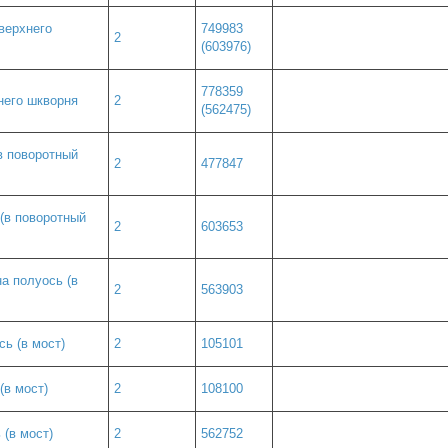
верхнего
749983
2
(603976)
778359
него шкворня
2
(562475)
в поворотный
2
477847
(в поворотный
2
603653
а полуось (в
2
563903
ь (в мост)
2
105101
(в мост)
2
108100
 (в мост)
2
562752