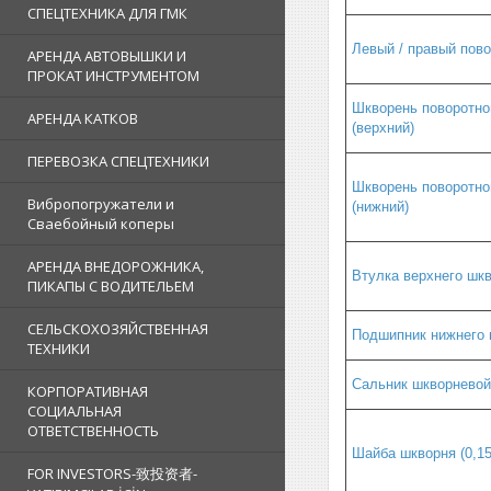
СПЕЦТЕХНИКА ДЛЯ ГМК
Левый / правый пов
АРЕНДА АВТОВЫШКИ И
ПРОКАТ ИНСТРУМЕНТОМ
Шкворень поворотно
АРЕНДА КАТКОВ
(верхний)
ПЕРЕВОЗКА СПЕЦТЕХНИКИ
Шкворень поворотно
Вибропогружатели и
(нижний)
Сваебойный коперы
АРЕНДА ВНЕДОРОЖНИКА,
Втулка верхнего шк
ПИКАПЫ С ВОДИТЕЛЬЕМ
СЕЛЬСКОХОЗЯЙСТВЕННАЯ
Подшипник нижнего 
ТЕХНИКИ
Сальник шкворневой
КОРПОРАТИВНАЯ
СОЦИАЛЬНАЯ
ОТВЕТСТВЕННОСТЬ
Шайба шкворня (0,15 
FOR INVESTORS-致投资者-