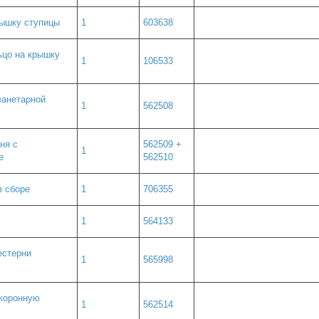
рышку ступицы
1
603638
ьцо на крышку
1
106533
ланетарной
1
562508
ня c
562509 +
1
е
562510
в сборе
1
706355
1
564133
естерни
1
565998
 коронную
1
562514