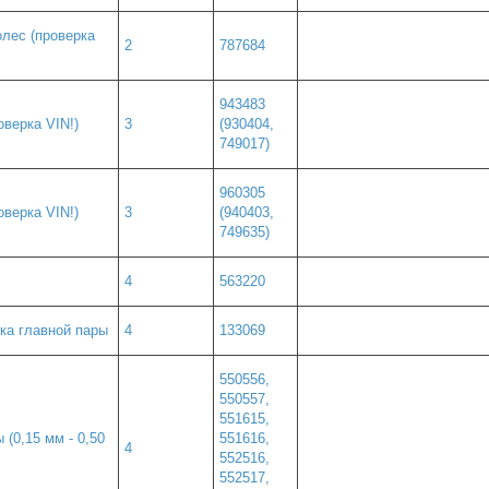
олес (проверка
2
787684
943483
оверка VIN!)
3
(930404,
749017)
960305
оверка VIN!)
3
(940403,
749635)
4
563220
ка главной пары
4
133069
550556,
550557,
551615,
(0,15 мм - 0,50
551616,
4
552516,
552517,