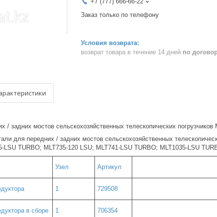
+7 (777) 666-66-22
Заказ только по телефону
возврат товара в течение 14 дней
по догово
арактеристики
их / задних мостов сельскохозяйственных телескопических погрузчико
тали для передних / задних мостов сельскохозяйственных телескопиче
35-LSU TURBO; MLT735-120 LSU; MLT741-LSU TURBO; MLT1035-LSU TURB
Узел
Артикул
едуктора
1
729508
дуктора в сборе
1
706354