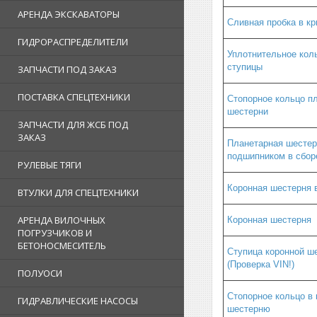
АРЕНДА ЭКСКАВАТОРЫ
Сливная пробка в к
ГИДРОРАСПРЕДЕЛИТЕЛИ
Уплотнительное кол
ступицы
ЗАПЧАСТИ ПОД ЗАКАЗ
ПОСТАВКА СПЕЦТЕХНИКИ
Стопорное кольцо п
шестерни
ЗАПЧАСТИ ДЛЯ ЖСБ ПОД
ЗАКАЗ
Планетарная шестер
подшипником в сбор
РУЛЕВЫЕ ТЯГИ
Коронная шестерня 
ВТУЛКИ ДЛЯ СПЕЦТЕХНИКИ
АРЕНДА ВИЛОЧНЫХ
Коронная шестерня
ПОГРУЗЧИКОВ И
БЕТОНОСМЕСИТЕЛЬ
Ступица коронной ш
(Проверка VIN!)
ПОЛУОСИ
Стопорное кольцо в
ГИДРАВЛИЧЕСКИЕ НАСОСЫ
шестерню