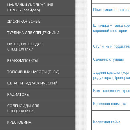
НАКЛАДКИ СКОЛЬЖЕНИЯ
СТРЕЛЫ (слайдер)
Прижимная пластин
ДИСКИ КОЛЕСНЫЕ
Шпилька + гайка кр
коронной шестерни
ТУРБИНА ДЛЯ СПЕЦТЕХНИКИ
ПАЛЕЦ, ПАЛЦЫ ДЛЯ
Ступичный подшипн
СПЕЦТЕХНИКИ
Сальник ступицы
РЕМКОМПЛЕКТЫ
ТОПЛИВНЫЙ НАСОСЫ (ТНВД)
Задняя крышка (корп
редуктора (Проверка
ШЛАНГИ ГИДРАВЛИЧЕСКИЙ
Болт крепления кры
РАДИАТОРЫ
Колесная шпилька
СОЛЕНОИДЫ ДЛЯ
СПЕЦТЕХНИКИ
КРЕСТОВИНА
Колесная гайка