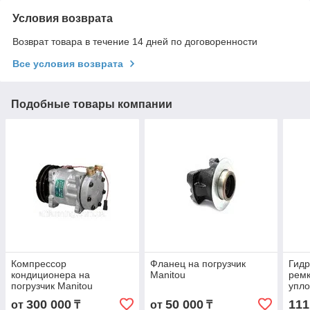
Условия возврата
Возврат товара в течение 14 дней по договоренности
Все условия возврата
Подобные товары компании
Компрессор
Фланец на погрузчик
Гид
кондиционера на
Manitou
рем
погрузчик Manitou
упло
сель
300 000
50 000
111
от
₸
от
₸
теле