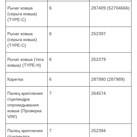
Рычаг ковша
6
287409 (52704666)
(серьга ковша)
(TYPE-C)
Рычаг ковша
6
252397
(серьга ковша)
(TYPE-C)
Рычаг ковша (тяга
6
252379
ковша) (TYPE-H)
Каретка
6
287980 (287989)
Палец крепления
7
264574
г/цилиндра
опрокидывания
ковша (Проверка
VIN!)
Палец крепления
7
252394
г/цилиндра