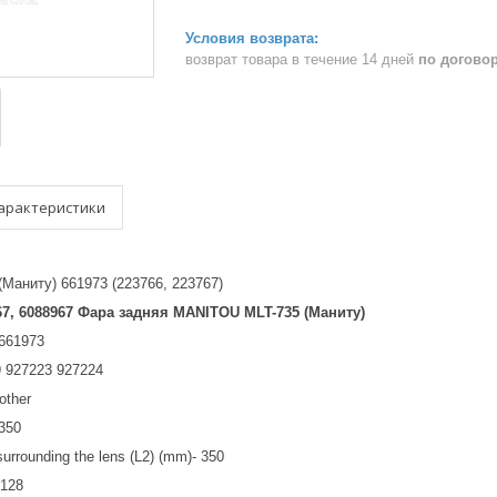
возврат товара в течение 14 дней
по догово
арактеристики
(Маниту) 661973 (223766, 223767)
767, 6088967 Фара задняя MANITOU MLT-735 (Маниту)
 661973
 927223 927224
-other
-350
surrounding the lens (L2) (mm)- 350
-128