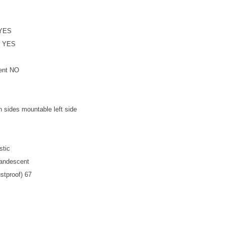
 YES
nt YES
sent NO
th sides mountable left side
stic
candescent
stproof) 67