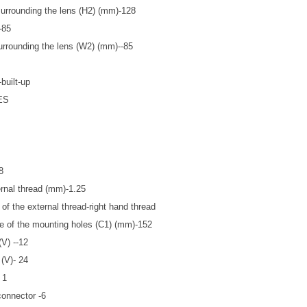
surrounding the lens (H2) (mm)-128
-85
urrounding the lens (W2) (mm)--85
built-up
YES
8
ernal thread (mm)-1.25
 of the external thread-right hand thread
e of the mounting holes (C1) (mm)-152
V) --12
(V)- 24
 1
connector -6