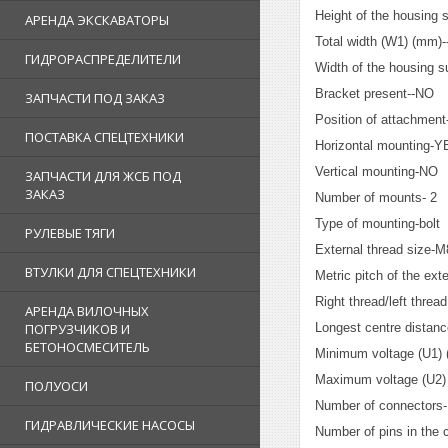
Height of the housing 
АРЕНДА ЭКСКАВАТОРЫ
Total width (W1) (mm)-
ГИДРОРАСПРЕДЕЛИТЕЛИ
Width of the housing s
Bracket present--NO
ЗАПЧАСТИ ПОД ЗАКАЗ
Position of attachment-
ПОСТАВКА СПЕЦТЕХНИКИ
Horizontal mounting-
Vertical mounting-NO
ЗАПЧАСТИ ДЛЯ ЖСБ ПОД
ЗАКАЗ
Number of mounts- 2
Type of mounting-bolt
РУЛЕВЫЕ ТЯГИ
External thread size-M
ВТУЛКИ ДЛЯ СПЕЦТЕХНИКИ
Metric pitch of the ext
Right thread/left thread
АРЕНДА ВИЛОЧНЫХ
Longest centre distanc
ПОГРУЗЧИКОВ И
БЕТОНОСМЕСИТЕЛЬ
Minimum voltage (U1) (
Maximum voltage (U2) 
ПОЛУОСИ
Number of connectors-
ГИДРАВЛИЧЕСКИЕ НАСОСЫ
Number of pins in the 