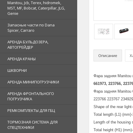
Manitou, Jcb, Terex, hidromek,
MST, MF, Bobcat, Caterpillar, JLG,
Genie
Запасные части по Dana
Spicer, Carraro
АРЕНДА БУЛЬДОЗЕРА,
АВТОГРЕЙДЕР
Описание
Х
АРЕНДА КРАНЫ
ШКВОРНИ
Фара задняя Manitou 
АРЕНДА МИНИПОГРУЗЧИКИ
661973, 223766, 223
Фара задняя Manitou
АРЕНДА ФРОНТАЛЬНОГО
ПОГРУЗЧИКА
223766 223767 234929
Shape of the rear light
РЕМКОМПЛЕКТЫ ДЛЯ ГБЦ
Total length (L1) (mm)
ТОРМОЗНАЯ СИСТЕМА ДЛЯ
Length of the housing 
СПЕЦТЕХНИКИ
Total height (H1) (mm)