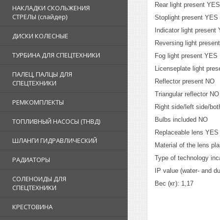
Rear light present YES
НАКЛАДКИ СКОЛЬЖЕНИЯ
СТРЕЛЫ (слайдер)
Stoplight present YES
Indicator light present
ДИСКИ КОЛЕСНЫЕ
Reversing light prese
ТУРБИНА ДЛЯ СПЕЦТЕХНИКИ
Fog light present YES
Licenseplate light pre
ПАЛЕЦ, ПАЛЦЫ ДЛЯ
Reflector present NO
СПЕЦТЕХНИКИ
Triangular reflector NO
РЕМКОМПЛЕКТЫ
Right side/left side/bo
Bulbs included NO
ТОПЛИВНЫЙ НАСОСЫ (ТНВД)
Replaceable lens YES
ШЛАНГИ ГИДРАВЛИЧЕСКИЙ
Material of the lens pla
Type of technology in
РАДИАТОРЫ
IP value (water- and du
СОЛЕНОИДЫ ДЛЯ
Вес (кг): 1,17
СПЕЦТЕХНИКИ
КРЕСТОВИНА