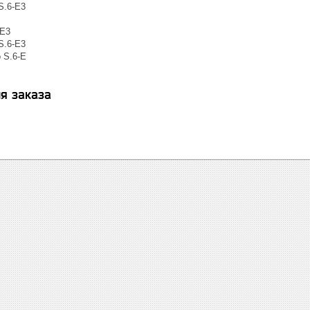
S.6-E3
-E3
S.6-E3
 S.6-E
я заказа