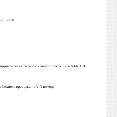
ренности
 заднего моста телескопического погрузчика MANITOU.
еобходима проверка по VIN номеру.