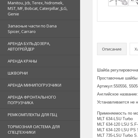
Manitou, Jcb, Terex, hidromek,
MST, MF, Bobcat, Caterpillar, JLG,
Genie
Запасные части по Dana
Spicer, Carraro
АРЕНДА БУЛЬДОЗЕРА,
Описание
Х
АВТОГРЕЙДЕР
АРЕНДА КРАНЫ
Шайба регулировочна
ШКВОРНИ
Проставочные шайбы 
АРЕНДА МИНИПОГРУЗЧИКИ
Артикул:550556, 5505
Английское название
АРЕНДА ФРОНТАЛЬНОГО
Устанавливается не н
ПОГРУЗЧИКА
Применяемость по мо
РЕМКОМПЛЕКТЫ ДЛЯ ГБЦ
MLT 634-LSU Turbo
MLT 634-120 LSU S.F
ТОРМОЗНАЯ СИСТЕМА ДЛЯ
MLT 634-120 LSU PS 
СПЕЦТЕХНИКИ
MLT 735-LSU Turbo S