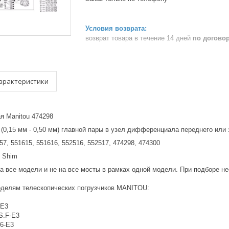
возврат товара в течение 14 дней
по догово
арактеристики
я Manitou 474298
(0,15 мм - 0,50 мм) главной пары в узел дифференциала переднего или
57, 551615, 551616, 552516, 552517, 474298, 474300
: Shim
а все модели и не на все мосты в рамках одной модели. При подборе н
делям телескопических погрузчиков MANITOU:
-E3
S.F-E3
.6-E3