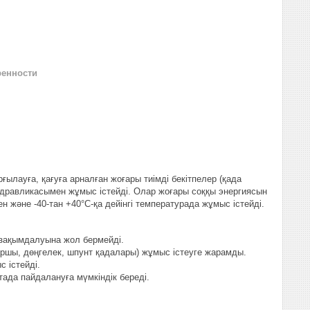
ренности
лауға, қағуға арналған жоғары тиімді бекітпелер (қада
идравликасымен жұмыс істейді. Олар жоғары соққы энергиясын
мен және -40-тан +40°C-қа дейінгі температурада жұмыс істейді.
 зақымдалуына жол бермейді.
ршы, дөңгелек, шпунт қадалары) жұмыс істеуге жарамды.
 істейді.
ада пайдалануға мүмкіндік береді.