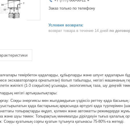
+7 (777) 666-66-22
Заказ только по телефону
возврат товара в течение 14 дней
по догово
арактеристики
алғалары темірбетон қадаларды, құбырларды және шпунт қадаларын бұрғы
есе экскаваторларға орнатылған) болып табылады, негізгі машинаның г
елетін жиілікті (1-3 соққы/сек) ұсынады, экологиялық таза, шу деңгейі тө
лардың негізгі артықшылықтары:
орғау: Соққы энергиясы мен жылдамдығын үздіксіз реттеу қада басының
уыстырылатын қада бастарының арқасында әртүрлі қада түрлерімен (ша
 санаттағы топырақтарды өңдеп, қолмен және автоматты режимдерде жұмыс
за және шуы төмен: Топырақтың минималды дірілдеуін тығыз қалалық орт
к: Соққы қуатының сорғы қуатын тұтынуға қатынасы 75-80%-ға жетеді.