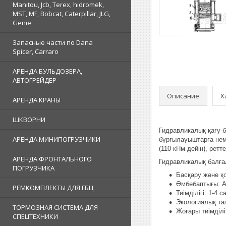
Manitou, Jcb, Terex, hidromek,
MST, MF, Bobcat, Caterpillar, JLG,
Genie
Запасные части по Dana
Spicer, Carraro
АРЕНДА БУЛЬДОЗЕРА,
АВТОГРЕЙДЕР
Описание
Х
АРЕНДА КРАНЫ
ШКВОРНИ
Гидравликалық қағу б
АРЕНДА МИНИПОГРУЗЧИКИ
бұрғылауыштарға нем
(110 кНм дейін), ретт
АРЕНДА ФРОНТАЛЬНОГО
Гидравликалық балға
ПОГРУЗЧИКА
Басқару және қ
Әмбебаптығы: А
РЕМКОМПЛЕКТЫ ДЛЯ ГБЦ
Тиімділігі: 1-4
Экологиялық та
ТОРМОЗНАЯ СИСТЕМА ДЛЯ
Жоғары тиімділі
СПЕЦТЕХНИКИ