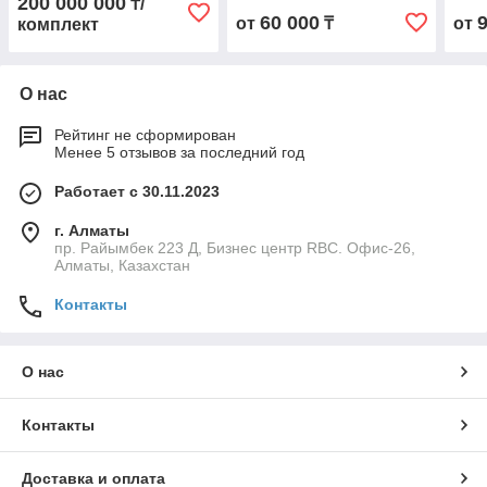
200 000 000
₸/
Евр
60 000
от
₸
от
комплект
О нас
Рейтинг не сформирован
Менее 5 отзывов за последний год
Работает с 30.11.2023
г. Алматы
пр. Райымбек 223 Д, Бизнес центр RBC. Офис-26,
Алматы, Казахстан
Контакты
О нас
Контакты
Доставка и оплата