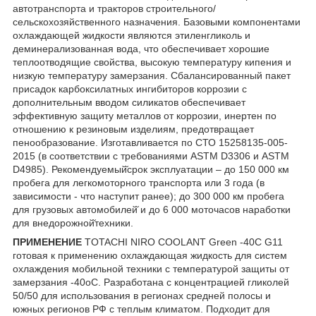
автотранспорта и тракторов строительного/
сельскохозяйственного назначения. Базовыми компонентами
охлаждающей жидкости являются этиленгликоль и
деминерализованная вода, что обеспечивает хорошие
теплоотводящие свойства, высокую температуру кипения и
низкую температуру замерзания. Сбалансированный пакет
присадок карбоксилатных ингибиторов коррозии с
дополнительным вводом силикатов обеспечивает
эффективную защиту металлов от коррозии, инертен по
отношению к резиновым изделиям, предотвращает
пенообразование. Изготавливается по СТО 15258135-005-
2015 (в соответствии с требованиями ASTM D3306 и ASTM
D4985). Рекомендуемый̆срок эксплуатации – до 150 000 км
пробега для легкомоторного транспорта или 3 года (в
зависимости - что наступит ранее); до 300 000 км пробега
для грузовых автомобилей̆ и до 6 000 моточасов наработки
для внедорожной̆техники.
ПРИМЕНЕНИЕ
TOTACHI NIRO COOLANT Green -40С G11
готовая к применению охлаждающая жидкость для систем
охлаждения мобильной техники с температурой защиты от
замерзания -40оС. Разработана с концентрацией гликолей
50/50 для использования в регионах средней полосы и
южных регионов РФ с теплым климатом. Подходит для