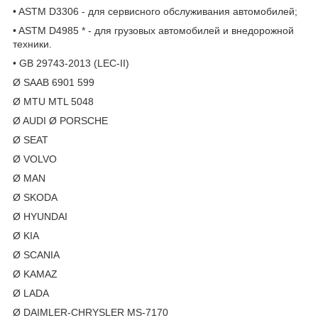
• ASTM D3306 - для сервисного обслуживания автомобилей;
• ASTM D4985 * - для грузовых автомобилей и внедорожной
техники.
• GB 29743-2013 (LEC-II)
Ø SAAB 6901 599
Ø MTU MTL 5048
Ø AUDI Ø PORSCHE
Ø SEAT
Ø VOLVO
Ø MAN
Ø SKODA
Ø HYUNDAI
Ø KIA
Ø SCANIA
Ø KAMAZ
Ø LADA
Ø DAIMLER-CHRYSLER MS-7170