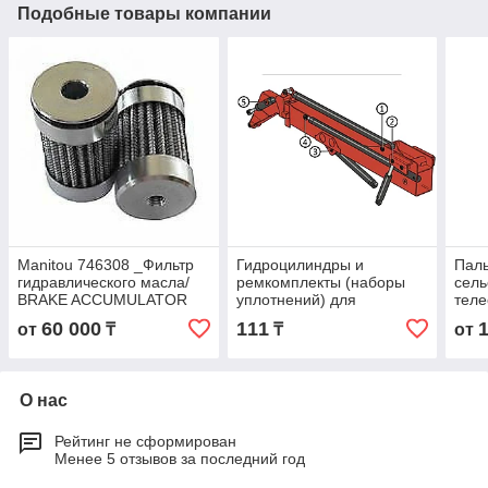
Подобные товары компании
Manitou 746308 _Фильтр
Гидроцилиндры и
Паль
гидравлического масла/
ремкомплекты (наборы
сель
BRAKE ACCUMULATOR
уплотнений) для
теле
FILTER
сельскохозяйственных
пог
60 000
111
от
₸
₸
от
телескопических
MLT
погрузчиков MANITOU
MLT-X
О нас
Рейтинг не сформирован
Менее 5 отзывов за последний год