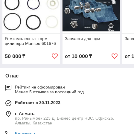
Ремкомплект гл. торм.
Запчасти для пдм
Запч
цилиндра Manitou 601676
50 000
10 000
₸
от
₸
от
О нас
Рейтинг не сформирован
Менее 5 отзывов за последний год
Работает с 30.11.2023
г. Алматы
пр. Райымбек 223 Д, Бизнес центр RBC. Офис-26,
Алматы, Казахстан
Контакты