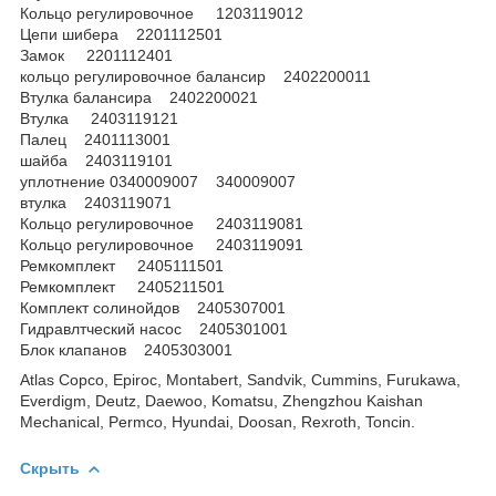
Кольцо регулировочное 1203119012
Цепи шибера 2201112501
Замок 2201112401
кольцо регулировочное балансир 2402200011
Втулка балансира 2402200021
Втулка 2403119121
Палец 2401113001
шайба 2403119101
уплотнение 0340009007 340009007
втулка 2403119071
Кольцо регулировочное 2403119081
Кольцо регулировочное 2403119091
Ремкомплект 2405111501
Ремкомплект 2405211501
Комплект солинойдов 2405307001
Гидравлтческий насос 2405301001
Блок клапанов 2405303001
Atlas Copco, Epiroc, Montabert, Sandvik, Cummins, Furukawa,
Everdigm, Deutz, Daewoo, Komatsu, Zhengzhou Kaishan
Mechanical, Permco, Hyundai, Doosan, Rexroth, Toncin.
Скрыть