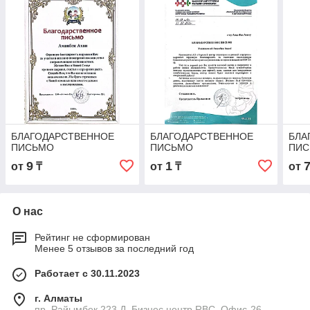
БЛАГОДАРСТВЕННОЕ
БЛАГОДАРСТВЕННОЕ
БЛА
ПИСЬМО
ПИСЬМО
ПИ
9
1
от
₸
от
₸
от
О нас
Рейтинг не сформирован
Менее 5 отзывов за последний год
Работает с 30.11.2023
г. Алматы
пр. Райымбек 223 Д, Бизнес центр RBC. Офис-26,