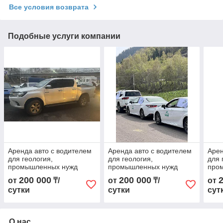
Все условия возврата
Подобные услуги компании
Аренда авто с водителем
Аренда авто с водителем
Арен
для геология,
для геология,
для 
промышленных нужд
промышленных нужд
про
200 000
200 000
от
₸/
от
₸/
от
сутки
сутки
сут
О нас