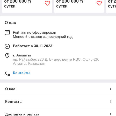
200 000
200 000
от
₸/
от
₸/
от
сутки
сутки
сут
О нас
Рейтинг не сформирован
Менее 5 отзывов за последний год
Работает с 30.11.2023
г. Алматы
пр. Райымбек 223 Д, Бизнес центр RBC. Офис-26,
Алматы, Казахстан
Контакты
О нас
Контакты
Доставка и оплата