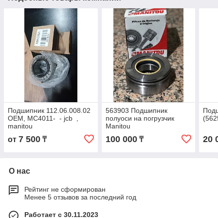
Подшипник 112.06.008.02
563903 Подшипник
Подш
OEM, MC4011- - jcb ,
полуоси на погрузчик
(562
manitou
Manitou
7 500
100 000
20 
от
₸
₸
О нас
Рейтинг не сформирован
Менее 5 отзывов за последний год
Работает с 30.11.2023