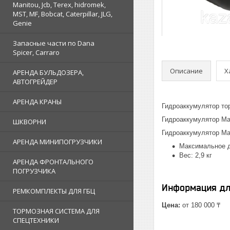
Manitou, Jcb, Terex, hidromek,
MST, MF, Bobcat, Caterpillar, JLG,
Genie
Запасные части по Dana
Spicer, Carraro
Описание
Х
АРЕНДА БУЛЬДОЗЕРА,
АВТОГРЕЙДЕР
АРЕНДА КРАНЫ
Гидроаккумулятор т
Гидроаккумулятор Ma
ШКВОРНИ
Гидроаккумулятор Ma
АРЕНДА МИНИПОГРУЗЧИКИ
Максимальное д
Вес: 2,9 кг
АРЕНДА ФРОНТАЛЬНОГО
ПОГРУЗЧИКА
Информация дл
РЕМКОМПЛЕКТЫ ДЛЯ ГБЦ
Цена:
от 180 000 ₸
ТОРМОЗНАЯ СИСТЕМА ДЛЯ
СПЕЦТЕХНИКИ