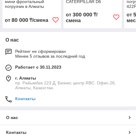
мини фронтальный
CATERPILLAR D6
погр
погрузчик в Алматы
422
300 000
от
₸/
от
80 000
от
₸/смена
смена
мес
О нас
Рейтинг не сформирован
Менее 5 отзывов за последний год
Работает с 30.11.2023
г. Алматы
пр. Райымбек 223 Д, Бизнес центр RBC. Офис-26,
Алматы, Казахстан
Контакты
О нас
Контакты