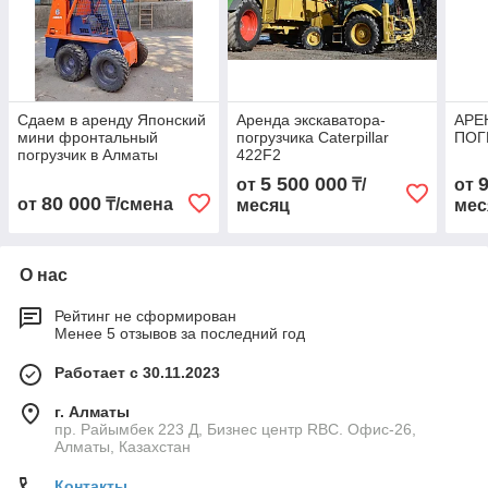
Сдаем в аренду Японский
Аренда экскаватора-
АРЕ
мини фронтальный
погрузчика Caterpillar
ПОГ
погрузчик в Алматы
422F2
5 500 000
от
₸/
от
80 000
от
₸/смена
месяц
мес
О нас
Рейтинг не сформирован
Менее 5 отзывов за последний год
Работает с 30.11.2023
г. Алматы
пр. Райымбек 223 Д, Бизнес центр RBC. Офис-26,
Алматы, Казахстан
Контакты