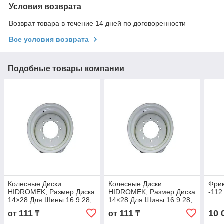
Условия возврата
Возврат товара в течение 14 дней по договоренности
Все условия возврата
Подобные товары компании
Колесные Диски
Колесные Диски
Фри
HIDROМЕK, Размер Диска
HIDROМЕK, Размер Диска
-112
14×28 Для Шины 16.9 28,
14×28 Для Шины 16.9 28,
440 80R28
440 80R28
111
111
10 
от
₸
от
₸