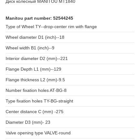
Диск колесный MANITOU MT1840
Manitou part number: 52544245
Type of Wheel TY--drop-center rim with flange
Wheel diameter D1 (inch)--18
Wheel width B1 (inch)--9
Interior diameter D2 (mm)--221
Flange Depth L1 (mm)--129
Flange thickness L2 (mm)-9.5
Number fixation holes AT-BG-8
Type fixation holes TY-BG-straight
Center distance C (mm) -275
Diameter D3 (mm)- 23
Valve opening type VALVE-round