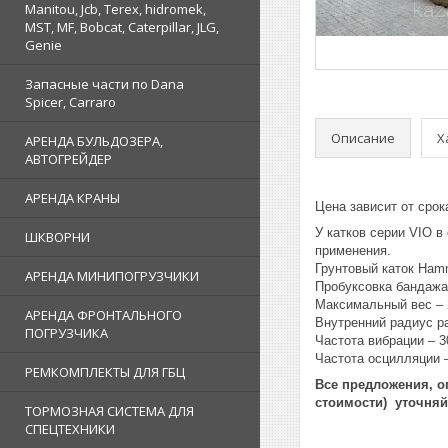
Manitou, Jcb, Terex, hidromek,
MST, MF, Bobcat, Caterpillar, JLG,
Genie
Запасные части по Dana
Spicer, Carraro
Описание
Х
АРЕНДА БУЛЬДОЗЕРА,
АВТОГРЕЙДЕР
АРЕНДА КРАНЫ
Цена зависит от срок
У катков серии VIO 
ШКВОРНИ
применения.
Грунтовый каток Ham
АРЕНДА МИНИПОГРУЗЧИКИ
Пробуксовка бандажа
Максимальный вес – 
АРЕНДА ФРОНТАЛЬНОГО
Внутренний радиус р
ПОГРУЗЧИКА
Частота вибрации – 3
Частота осцилляции –
РЕМКОМПЛЕКТЫ ДЛЯ ГБЦ
Все предложения, о
стоимости) уточняй
ТОРМОЗНАЯ СИСТЕМА ДЛЯ
СПЕЦТЕХНИКИ