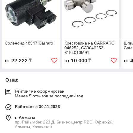
Соленоид 48947 Carraro
Крестовина на CARRARO
Шпил
046252, CA0046252,
Cate
6194010M91,
VOE11988571, ER046252,
22 222
10 000
от
₸
от
₸
от
(GU2709N) 27*70 STR
О нас
Рейтинг не сформирован
Менее 5 отзывов за последний год
Работает с 30.11.2023
г. Алматы
пр. Райымбек 223 Д, Бизнес центр RBC. Офис-26,
Алматы, Казахстан