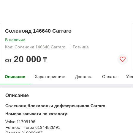
Соленоид 146640 Carraro
В наличии
Код: Соленоид 146640 Carraro
Розница
20 000
от
₸
Описание
Характеристики
Доставка
Оплата
Усл
Описание
Соленоид блокировки дифференциала Carraro
Номера запчасти по каталогу:
Volvo 11709196
Fermec - Terex 6194452M91
Randon 219000487