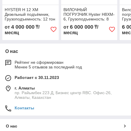
HYSTER H 12 XM
ВИЛОЧНЫЙ
Вил
Дизельный подъёмник,
ПОГРУЗЧИК Hyster H8XM-
погр
Грузоподъемность: 12 тон
6, Грузоподъемность: 8
Груз
тон
кг
4 000 000
6 000 000
6 0
от
₸/
от
₸/
месяц
месяц
мес
О нас
Рейтинг не сформирован
Менее 5 отзывов за последний год
Работает с 30.11.2023
г. Алматы
пр. Райымбек 223 Д, Бизнес центр RBC. Офис-26,
Алматы, Казахстан
Контакты
О нас