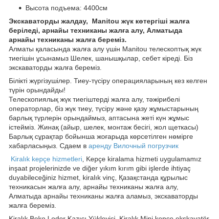
Высота подъема: 4400см
Экскаваторды жалдау,
Manitou жүк көтергіші жалға
беріледі, арнайы техниканы жалға алу, Алматыда
арнайы техниканы жалға береміз.
Алматы қаласында жалға алу үшін Manitou телескоптық жүк
тиегішін ұсынамыз Шелек, шанышқылар, себет кіреді. Біз
экскаваторды жалға береміз.
Білікті жүргізушілер. Тиеу-түсіру операцияларының кез келген
түрін орындайды!
Телескопиялық жүк тиегіштерді жалға алу, тәжірибелі
операторлар, біз жүк тиеу, түсіру және қазу жұмыстарының
барлық түрлерін орындаймыз, аптасына жеті күн жұмыс
істейміз. Жинақ (айыр, шелек, монтаж бесігі, жол щеткасы)
Барлық сұрақтар бойынша жоғарыда көрсетілген нөмірге
хабарласыңыз. Сдаем в
аренду Вилочный погрузчик
Kiralık kepçe hizmetleri
, Kepçe kiralama hizmeti uygulamamız
inşaat projelerinizde ve diğer yıkım kırım gibi işlerde ihtiyaç
duyabileceğiniz hizmet, kiralık vinç, Қазақстанда құрылыс
техникасын жалға алу, арнайы техниканы жалға алу,
Алматыда арнайы техниканы жалға аламыз, экскаваторды
жалға береміз.
Kiralık Beko Loder Kazıcı Yükleyici, Kiralık Mini kepçe ekskavatör