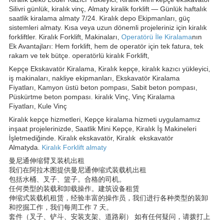
Silivri günlük, kiralık vinç, Almaty kiralik forklift — Günlük haftalık
saatlik kiralama almaty 7/24. Kiralık depo Ekipmanları, güç
sistemleri almaty. Kısa veya uzun dönemli projeleriniz için kiralık
forkliftler. Kiralık Forklift, Makinaları,
Operatörü İle Kiralama
nın
Ek Avantajları: Hem forklift, hem de operatör için tek fatura, tek
rakam ve tek bütçe. operatörlü kiralık Forklift,
Kepçe Ekskavatör Kiralama, Kiralık kepçe, kiralık kazıcı yükleyici,
iş makinaları, nakliye ekipmanları, Ekskavatör Kiralama
Fiyatları, Kamyon üstü beton pompası, Sabit beton pompası,
Püskürtme beton pompası. kiralık Vinç, Vinç Kiralama
Fiyatları, Kule Vinç
Kiralık kepçe hizmetleri, Kepçe kiralama hizmeti uygulamamız
inşaat projelerinizde, Saatlik Mini Kepçe, Kiralık İş Makineleri
İşletmediğinde. Kiralık ekskavatör, Kiralık ekskavatör
Almatyda.
Kiralık Forklift almaty
曼尼通伸缩臂叉装机出租
我们在阿拉木图提供曼尼通伸缩式装载机出租
包括水桶、叉子、篮子。合格的司机。
任何类型的装载和卸载操作。建筑设备租赁
伸缩式装载机租赁，经验丰富的操作员，我们进行各种类型的装卸
和挖掘工作，我们每周工作 7 天。
套件（叉子、铲斗、安装支架、道路刷） 如有任何疑问，请拨打上