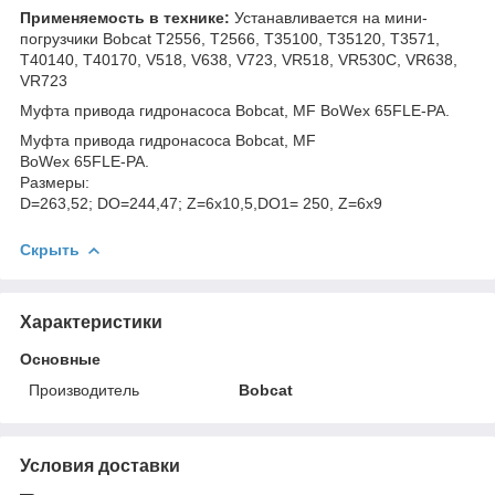
Применяемость в технике:
Устанавливается на мини-
погрузчики Bobcat T2556, T2566, T35100, T35120, T3571,
T40140, T40170, V518, V638, V723, VR518, VR530C, VR638,
VR723
Муфта привода гидронасоса Bobcat, MF BoWex 65FLE-PA.
Муфта привода гидронасоса Bobcat, MF
BoWex 65FLE-PA.
Размеры:
D=263,52; DO=244,47; Z=6x10,5,DO1= 250, Z=6х9
Скрыть
Характеристики
Основные
Производитель
Bobcat
Условия доставки