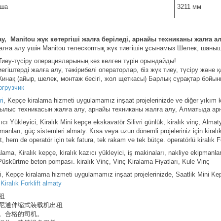
вша
3211 мм
ау,
Manitou жүк көтергіші жалға беріледі, арнайы техниканы жалға 
ға алу үшін Manitou телескоптық жүк тиегішін ұсынамыз Шелек, шанышқ
. Тиеу-түсіру операцияларының кез келген түрін орындайды!
егіштерді жалға алу, тәжірибелі операторлар, біз жүк тиеу, түсіру жән
Жинақ (айыр, шелек, монтаж бесігі, жол щеткасы) Барлық сұрақтар бойы
огрузчик
ri
, Kepçe kiralama hizmeti uygulamamız inşaat projelerinizde ve diğer yıkım kır
рылыс техникасын жалға алу, арнайы техниканы жалға алу, Алматыда ар
cı Yükleyici, Kiralık Mini kepçe ekskavatör Silivri günlük, kiralık vinç, Almaty
anları, güç sistemleri almaty. Kısa veya uzun dönemli projeleriniz için kiralık f
t, hem de operatör için tek fatura, tek rakam ve tek bütçe. operatörlü kiralık F
ama, Kiralık kepçe, kiralık kazıcı yükleyici, iş makinaları, nakliye ekipman
üskürtme beton pompası. kiralık Vinç, Vinç Kiralama Fiyatları, Kule Vinç
i, Kepçe kiralama hizmeti uygulamamız inşaat projelerinizde, Saatlik Mini Kepç
.
Kiralık Forklift almaty
租
尼通伸缩式装载机出租
。合格的司机。