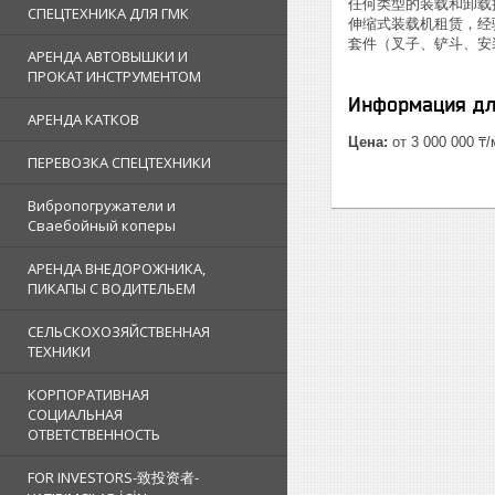
任何类型的装载和卸载
СПЕЦТЕХНИКА ДЛЯ ГМК
伸缩式装载机租赁，经
套件（叉子、铲斗、安
АРЕНДА АВТОВЫШКИ И
ПРОКАТ ИНСТРУМЕНТОМ
Информация дл
АРЕНДА КАТКОВ
Цена:
от 3 000 000 ₸
ПЕРЕВОЗКА СПЕЦТЕХНИКИ
Вибропогружатели и
Сваебойный коперы
АРЕНДА ВНЕДОРОЖНИКА,
ПИКАПЫ С ВОДИТЕЛЬЕМ
СЕЛЬСКОХОЗЯЙСТВЕННАЯ
ТЕХНИКИ
КОРПОРАТИВНАЯ
СОЦИАЛЬНАЯ
ОТВЕТСТВЕННОСТЬ
FOR INVESTORS-致投资者-