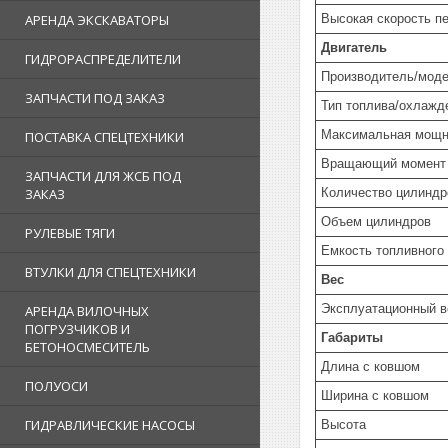
Высокая скорость п
АРЕНДА ЭКСКАВАТОРЫ
Двигатель
ГИДРОРАСПРЕДЕЛИТЕЛИ
Производитель/мод
ЗАПЧАСТИ ПОД ЗАКАЗ
Тип топлива/охлажд
Максимальная мощн
ПОСТАВКА СПЕЦТЕХНИКИ
Вращающий момент 
ЗАПЧАСТИ ДЛЯ ЖСБ ПОД
Количество цилиндр
ЗАКАЗ
Объем цилиндров
РУЛЕВЫЕ ТЯГИ
Емкость топливного
ВТУЛКИ ДЛЯ СПЕЦТЕХНИКИ
Вес
Эксплуатационный в
АРЕНДА ВИЛОЧНЫХ
ПОГРУЗЧИКОВ И
Габариты
БЕТОНОСМЕСИТЕЛЬ
Длина с ковшом
ПОЛУОСИ
Ширина с ковшом
ГИДРАВЛИЧЕСКИЕ НАСОСЫ
Высота