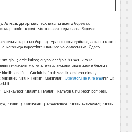
алу, Алматыда арнайы техниканы жалға береміз.
ылар, себет кіреді. Біз экскаваторды жалға береміз.
е қазу жұмыстарының барлық түрлерін орындаймыз, аптасына жеті
нша жоғарыда көрсетілген нөмірге хабарласыңыз. Сдаем
ım gibi işlerde ihtiyaç duyabileceğiniz hizmet, kiralık
найы техниканы жалға аламыз, экскаваторды жалға береміз.
 kiralik forklift — Günlük haftalık saatlik kiralama almaty
orkliftler. Kiralık Forklift, Makinaları,
Operatörü İle Kiralama
nın Ek
orklift,
ları, Ekskavatör Kiralama Fiyatları, Kamyon üstü beton pompası,
e, Kiralık İş Makineleri İşletmediğinde. Kiralık ekskavatör, Kiralık