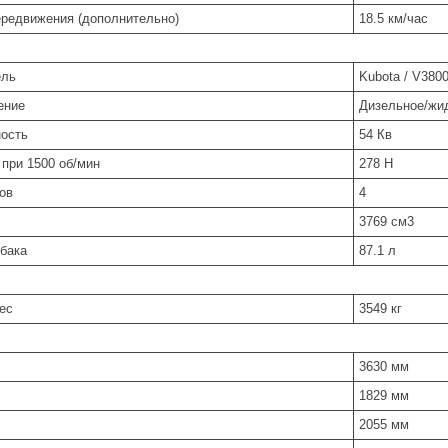
ередвижения (дополнительно)
18.5 км/час
ель
Kubota / V3800
ение
Дизельное/жи
ость
54 Кв
при 1500 об/мин
278 Н
ов
4
3769 см3
 бака
87.1 л
ес
3549 кг
3630 мм
1829 мм
2055 мм