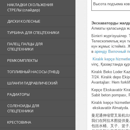
Высота подъема ко
НАКЛАДКИ СКОЛЬЖЕНИЯ
СТРЕЛЫ (слайдер)
ДИСКИ КОЛЕСНЫЕ
Экскаваторды жалд
Алматы қаласында жал
ТУРБИНА ДЛЯ СПЕЦТЕХНИКИ
Білікті жүргізушілер
Телескопиялық жүк ти
ПАЛЕЦ, ПАЛЦЫ ДЛЯ
күн жұмыс істейміз. 
СПЕЦТЕХНИКИ
в
аренду Вилочный п
Kiralık kepçe hizmetle
РЕМКОМПЛЕКТЫ
vinç, Қазақстанда құ
ТОПЛИВНЫЙ НАСОСЫ (ТНВД)
Kiralık Beko Loder Kazı
7/24. Kiralık depo Ekipm
Avantajları: Hem forklif
ШЛАНГИ ГИДРАВЛИЧЕСКИЙ
Kepçe Ekskavatör Kiral
РАДИАТОРЫ
Sabit beton pompası, P
Kiralık kepçe hizmetler
СОЛЕНОИДЫ ДЛЯ
ekskavatör Almatyda
СПЕЦТЕХНИКИ
曼尼通伸缩臂叉装机出
我们在阿拉木图提供曼
КРЕСТОВИНА
包括水桶、叉子、篮子