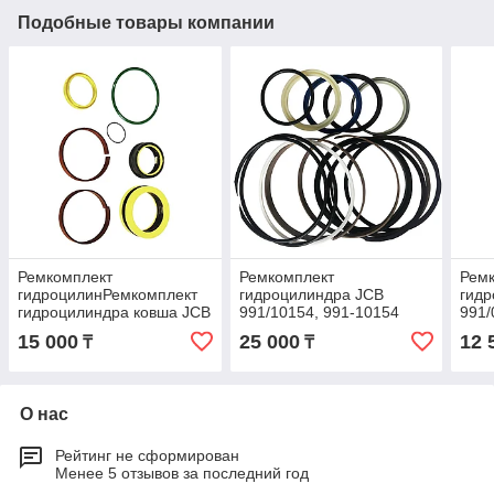
Подобные товары компании
Ремкомплект
Ремкомплект
Рем
гидроцилинРемкомплект
гидроцилиндра JCB
гид
гидроцилиндра ковша JCB
991/10154, 991-10154
991/
3CX, 4CX 991/00013, 991-
991/
15 000
25 000
12 
₸
₸
дра JCB 991/10154, 991-
991-
10154
991-
О нас
Рейтинг не сформирован
Менее 5 отзывов за последний год