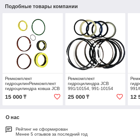
Подобные товары компании
Ремкомплект
Ремкомплект
Рем
гидроцилинРемкомплект
гидроцилиндра JCB
гид
гидроцилиндра ковша JCB
991/10154, 991-10154
991/
3CX, 4CX 991/00013, 991-
991/
15 000
25 000
12 
₸
₸
дра JCB 991/10154, 991-
991-
10154
991-
О нас
Рейтинг не сформирован
Менее 5 отзывов за последний год