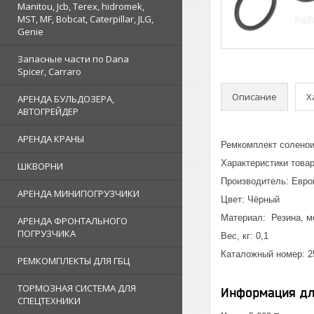
Manitou, Jcb, Terex, hidromek,
MST, MF, Bobcat, Caterpillar, JLG,
Genie
Запасные части по Dana
Spicer, Carraro
Описание
Х
АРЕНДА БУЛЬДОЗЕРА,
АВТОГРЕЙДЕР
АРЕНДА КРАНЫ
Ремкомплект соленои
Характеристики това
ШКВОРНИ
Производитель: Евро
АРЕНДА МИНИПОГРУЗЧИКИ
Цвет: Чёрный
Материал: Резина, м
АРЕНДА ФРОНТАЛЬНОГО
ПОГРУЗЧИКА
Вес, кг: 0,1
Каталожный номер: 25
РЕМКОМПЛЕКТЫ ДЛЯ ГБЦ
ТОРМОЗНАЯ СИСТЕМА ДЛЯ
Информация дл
СПЕЦТЕХНИКИ