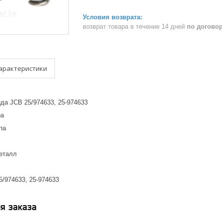
возврат товара в течение 14 дней
по догово
арактеристики
да JCB 25/974633, 25-974633
ра
па
еталл
/974633, 25-974633
я заказа