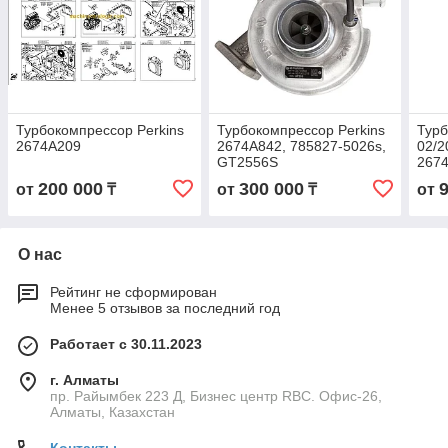
Турбокомпрессор Perkins
Турбокомпрессор Perkins
Тур
2674A209
2674A842, 785827-5026s,
02/2
GT2556S
267
200 000
300 000
от
₸
от
₸
от
О нас
Рейтинг не сформирован
Менее 5 отзывов за последний год
Работает с 30.11.2023
г. Алматы
пр. Райымбек 223 Д, Бизнес центр RBC. Офис-26,
Алматы, Казахстан