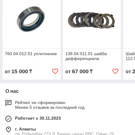
760.04.012.01 уплотнение
138.04.011.01 шайба
Шайб
дифференциала
112.
15 000
67 000
от
₸
от
₸
от
О нас
Рейтинг не сформирован
Менее 5 отзывов за последний год
Работает с 30.11.2023
г. Алматы
пр. Райымбек 223 Д, Бизнес центр RBC. Офис-26,