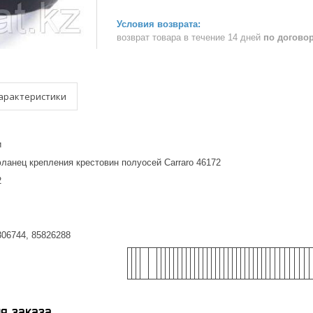
возврат товара в течение 14 дней
по догово
арактеристики
и
ланец крепления крестовин полуосей Carraro 46172
2
306744, 85826288
я заказа