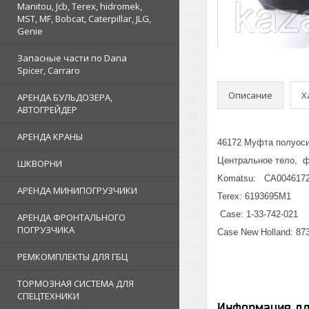
Manitou, Jcb, Terex, hidromek,
MST, MF, Bobcat, Caterpillar, JLG,
Genie
Запасные части по Dana
Spicer, Carraro
Описание
Х
АРЕНДА БУЛЬДОЗЕРА,
АВТОГРЕЙДЕР
АРЕНДА КРАНЫ
46172 Муфта полуос
Центральное тело, ф
ШКВОРНИ
Komatsu: CA004617
АРЕНДА МИНИПОГРУЗЧИКИ
Terex: 6193695M1
Case: 1-33-742-021
АРЕНДА ФРОНТАЛЬНОГО
ПОГРУЗЧИКА
Case New Holland: 87
РЕМКОМПЛЕКТЫ ДЛЯ ГБЦ
ТОРМОЗНАЯ СИСТЕМА ДЛЯ
СПЕЦТЕХНИКИ
Информация дл