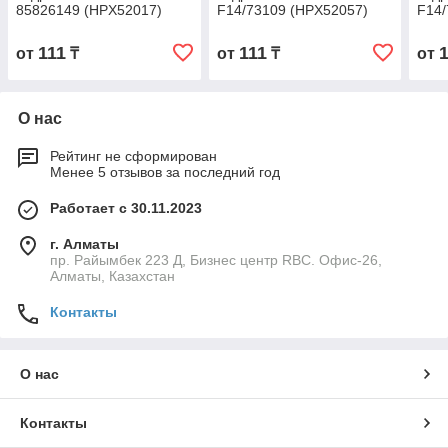
85826149 (HPX52017)
F14/73109 (HPX52057)
F14/
111
111
от
₸
от
₸
от
О нас
Рейтинг не сформирован
Менее 5 отзывов за последний год
Работает с 30.11.2023
г. Алматы
пр. Райымбек 223 Д, Бизнес центр RBC. Офис-26,
Алматы, Казахстан
Контакты
О нас
Контакты