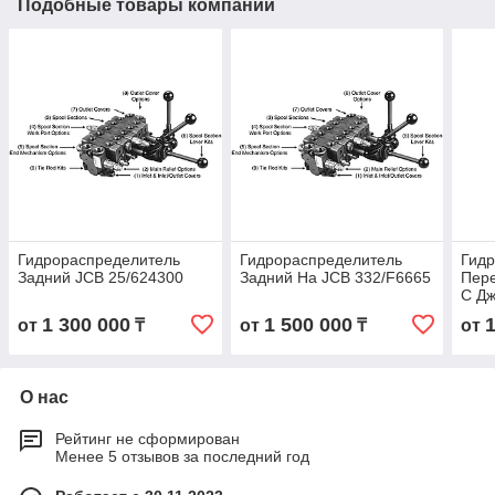
Подобные товары компании
Гидрораспределитель
Гидрораспределитель
Гид
Задний JCB 25/624300
Задний На JCB 332/F6665
Пере
С Д
Упр
1 300 000
1 500 000
от
₸
от
₸
от
О нас
Рейтинг не сформирован
Менее 5 отзывов за последний год