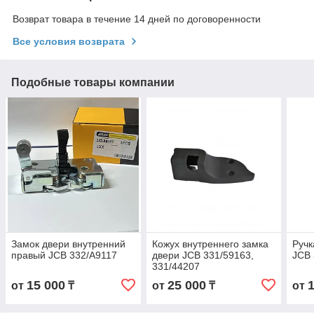
Возврат товара в течение 14 дней по договоренности
Все условия возврата
Подобные товары компании
Замок двери внутренний
Кожух внутреннего замка
Ручк
правый JCB 332/A9117
двери JCB 331/59163,
JCB 
331/44207
15 000
25 000
от
₸
от
₸
от