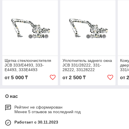
Щетка стеклоочистителя
Уплотнитель заднего окна
Кожу
JCB 333/E4493, 333-
JCB 331/28222, 331-
двер
E4493, 333E4493
28222, 33128222
331/
5 000
2 500
от
₸
от
₸
от
О нас
Рейтинг не сформирован
Менее 5 отзывов за последний год
Работает с 30.11.2023