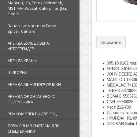
Manitou, Jcb, Terex, hidromek,
MST, MF, Bobcat, Caterpillar, JLG,
Genie
Запасные части по Dana
Spicer, Carraro
Описание
АРЕНДА БУЛЬДОЗЕРА,
АВТОГРЕЙДЕР
АРЕНДА КРАНЫ
005.10.0162 по
FENDT X619069
ШКВОРНИ
JOHN DEERE A
MANITOU 13306
АРЕНДА МИНИПОГРУЗЧИКИ
MECALAC 7413
TEREX 5370632
АРЕНДА ФРОНТАЛЬНОГО
BOMAG 558575
ПОГРУЗЧИКА
CNH 76086026
мост 212-700
Используется н
РЕМКОМПЛЕКТЫ ДЛЯ ГБЦ
HYUNDAI R140W-
DOOSAN Solar 
ТОРМОЗНАЯ СИСТЕМА ДЛЯ
СПЕЦТЕХНИКИ