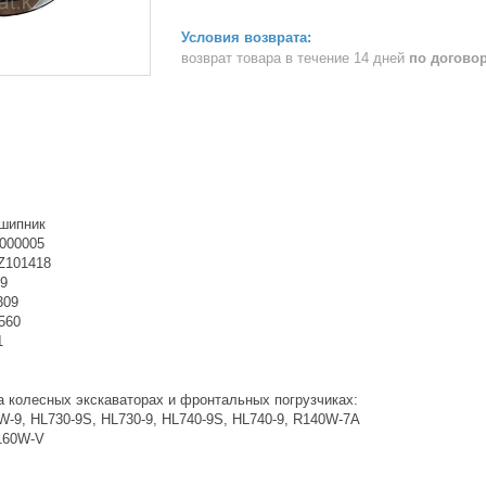
возврат товара в течение 14 дней
по догово
дшипник
000005
Z101418
9
309
560
1
а колесных экскаваторах и фронтальных погрузчиках:
9, HL730-9S, HL730-9, HL740-9S, HL740-9, R140W-7A
160W-V