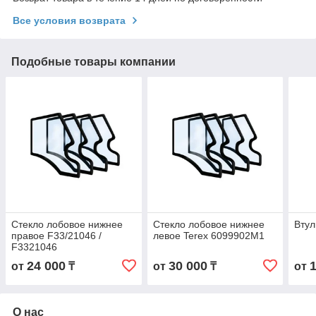
Все условия возврата
Подобные товары компании
Стекло лобовое нижнее
Стекло лобовое нижнее
Втул
правое F33/21046 /
левое Terex 6099902M1
F3321046
24 000
30 000
от
₸
от
₸
от
О нас