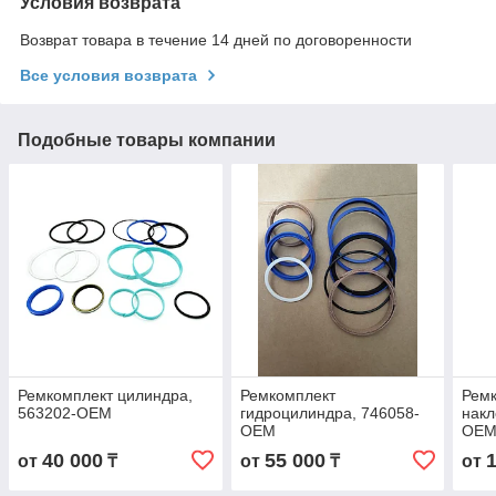
Условия возврата
Возврат товара в течение 14 дней по договоренности
Все условия возврата
Подобные товары компании
Ремкомплект цилиндра,
Ремкомплект
Рем
563202-OEM
гидроцилиндра, 746058-
накл
OEM
OE
40 000
55 000
от
₸
от
₸
от