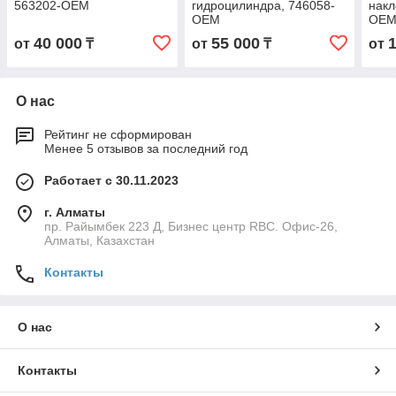
563202-OEM
гидроцилиндра, 746058-
накл
OEM
OE
40 000
55 000
от
₸
от
₸
от
О нас
Рейтинг не сформирован
Менее 5 отзывов за последний год
Работает с 30.11.2023
г. Алматы
пр. Райымбек 223 Д, Бизнес центр RBC. Офис-26,
Алматы, Казахстан
Контакты
О нас
Контакты