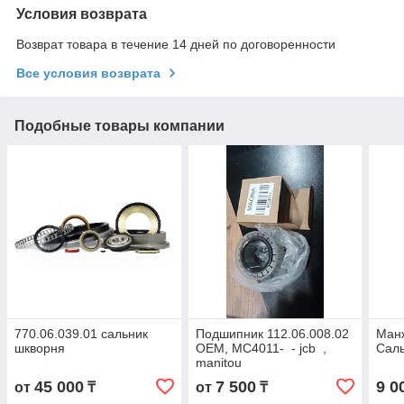
Условия возврата
Возврат товара в течение 14 дней по договоренности
Все условия возврата
Подобные товары компании
770.06.039.01 сальник
Подшипник 112.06.008.02
Ман
шкворня
OEM, MC4011- - jcb ,
Сал
manitou
45 000
7 500
9 0
от
₸
от
₸