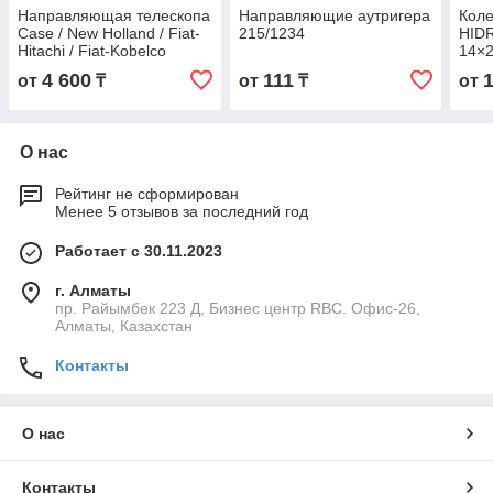
Направляющая телескопа
Направляющие аутригера
Коле
Case / New Holland / Fiat-
215/1234
HID
Hitachi / Fiat-Kobelco
14×2
440
4 600
111
от
₸
от
₸
от
О нас
Рейтинг не сформирован
Менее 5 отзывов за последний год
Работает с 30.11.2023
г. Алматы
пр. Райымбек 223 Д, Бизнес центр RBC. Офис-26,
Алматы, Казахстан
Контакты
О нас
Контакты