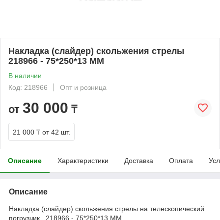
Накладка (слайдер) скольжения стрелы
218966 - 75*250*13 MM
В наличии
Код: 218966
Опт и розница
30 000
от
₸
21 000 ₸
от 42 шт.
Описание
Характеристики
Доставка
Оплата
Усл
Описание
Накладка (слайдер) скольжения стрелы на телескопический
погрузчик 218966 - 75*250*13 MM