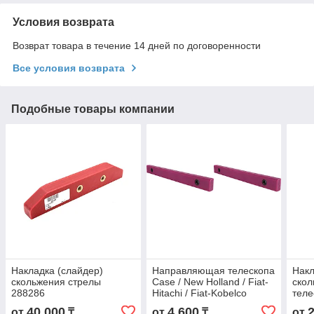
Условия возврата
Возврат товара в течение 14 дней по договоренности
Все условия возврата
Подобные товары компании
Накладка (слайдер)
Направляющая телескопа
Накл
скольжения стрелы
Case / New Holland / Fiat-
скол
288286
Hitachi / Fiat-Kobelco
теле
погр
40 000
4 600
от
₸
от
₸
от