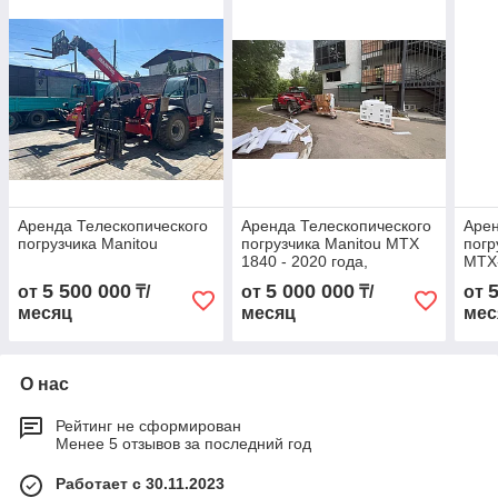
Аренда Телескопического
Аренда Телескопического
Арен
погрузчика Manitou
погрузчика Manitou МТХ
погр
1840 - 2020 года,
МТХ-
Работаем во всех
5 500 000
5 000 000
от
₸/
от
₸/
от
регионах СНГ.
месяц
месяц
мес
О нас
Рейтинг не сформирован
Менее 5 отзывов за последний год
Работает с 30.11.2023