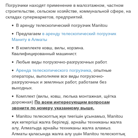
Погрузчики находят применение в малоэтажном, частном
строительстве, сельском хозяйстве, коммунальной сфере, на
складах супермаркетов, предприятий.
В аренду телескопический погрузчик Manitou
Предлагаем
в аренду телескопический погрузчик
Маниту в Алматы
В комплекте ковш, вилы, корзина.
Квалифицированный машинист.
Любые виды погрузочно-разгрузочных работ.
Аренда телескопического погрузчика
, опытные
операторы, выполняем все виды погрузочно-
разгрузочных и земляных работ, работаем без
выходных.
Комплект (вилы, ковш, люлька монтажная, щётка
дорожная)
По всем интересующим вопросам
звоните по номеру указанному выше.
Manitou телескоптық жүк тиегішін ұсынамыз, Manitou
жүк көтергіші жалға беріледі, арнайы техниканы жалға
алу, Алматыда арнайы техниканы жалға аламыз.
Алматы қаласында жалға алу үшін Manitou телескоптық