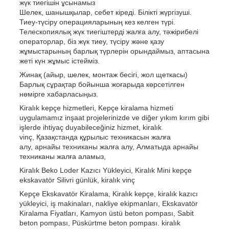
жүк тиегішін ұсынамыз
Шелек, шанышқылар, себет кіреді. Білікті жүргізуші.
Тиеу-түсіру операцияларының кез келген түрі.
Телескопиялық жүк тиегіштерді жалға алу, тәжірибелі
операторлар, біз жүк тиеу, түсіру және қазу
жұмыстарының барлық түрлерін орындаймыз, аптасына
жеті күн жұмыс істейміз.
Жинақ (айыр, шелек, монтаж бесігі, жол щеткасы)
Барлық сұрақтар бойынша жоғарыда көрсетілген
нөмірге хабарласыңыз.
Kiralık kepçe hizmetleri, Kepçe kiralama hizmeti
uygulamamız inşaat projelerinizde ve diğer yıkım kırım gibi
işlerde ihtiyaç duyabileceğiniz hizmet, kiralık
vinç, Қазақстанда құрылыс техникасын жалға
алу, арнайы техниканы жалға алу, Алматыда арнайы
техниканы жалға аламыз,
Kiralık Beko Loder Kazıcı Yükleyici, Kiralık Mini kepçe
ekskavatör Silivri günlük, kiralık vinç
Kepçe Ekskavatör Kiralama, Kiralık kepçe, kiralık kazıcı
yükleyici, iş makinaları, nakliye ekipmanları, Ekskavatör
Kiralama Fiyatları, Kamyon üstü beton pompası, Sabit
beton pompası, Püskürtme beton pompası. kiralık